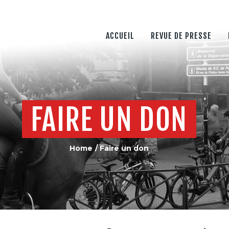
ACCUEIL
REVUE DE PRESSE
TOUCHE PAS À MON FLIC
ACCUEIL
REVUE DE PRESSE
NOS OBJECTIFS
CONTACT
FAIRE UN DON
Home
Faire un don