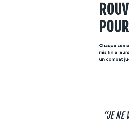
ROUV
POUR
Chaque semain
mis fin à leur
un combat jud
“JE NE 