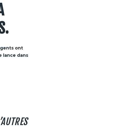
A
S.
agents ont
se lance dans
D’AUTRES