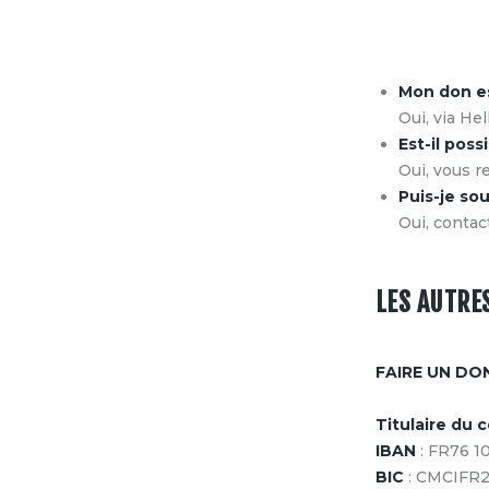
Mon don es
Oui, via He
Est-il poss
Oui, vous 
Puis-je so
Oui, contac
LES AUTRE
FAIRE UN DO
Titulaire du
IBAN
: FR76 1
BIC
: CMCIFR