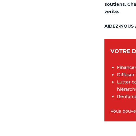
soutiens. Cha
vérité.
AIDEZ-NOUS 
VOTRE D
Financer 
Diffuser
Lutter c
hiérarch
Renforce
Vous pouvez 