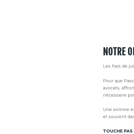
NOTRE OB
Les frais de j
Pour que Pascal
avocats, affr
nécessaire pou
Une somme exor
et souvent dans
TOUCHE PAS À 