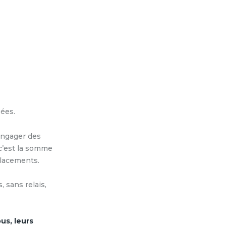
sées.
 engager des
c’est la somme
placements.
 sans relais,
us, leurs