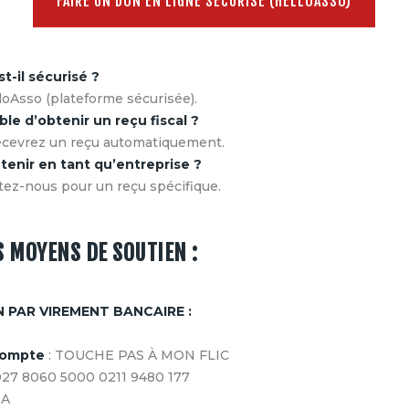
FAIRE UN DON EN LIGNE SÉCURISÉ (HELLOASSO)
t-il sécurisé ?
lloAsso (plateforme sécurisée).
ible d’obtenir un reçu fiscal ?
recevrez un reçu automatiquement.
utenir en tant qu’entreprise ?
tez-nous pour un reçu spécifique.
S MOYENS DE SOUTIEN :
N PAR VIREMENT BANCAIRE :
 compte
: TOUCHE PAS À MON FLIC
027 8060 5000 0211 9480 177
2A