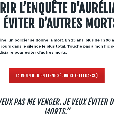
RIR L’ENQUÊTE D’AURÉLI
 ÉVITER D’AUTRES MORT
e, un policier se donne la mort. En 25 ans, plus de 1 200 
s jours dans le silence le plus total. Touche pas à mon flic 
iciaire pour éviter d’autres morts.
FAIRE UN DON EN LIGNE SÉCURISÉ (HELLOASSO)
VEUX PAS ME VENGER. JE VEUX ÉVITER 
MORTS.”