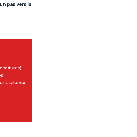
un pas vers la
:
procédures)
es
ent, silence